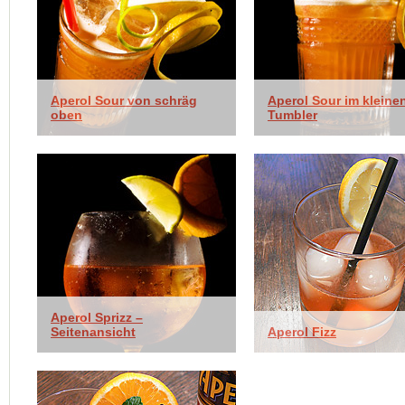
Aperol Sour von schräg
Aperol Sour im kleine
oben
Tumbler
Aperol Sprizz –
Seitenansicht
Aperol Fizz