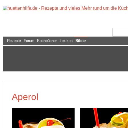
Rezepte
Forum
Kochbücher
Lexikon
Bilder
Aperol