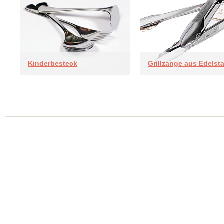
Kinderbesteck
Grillzange aus Edelst