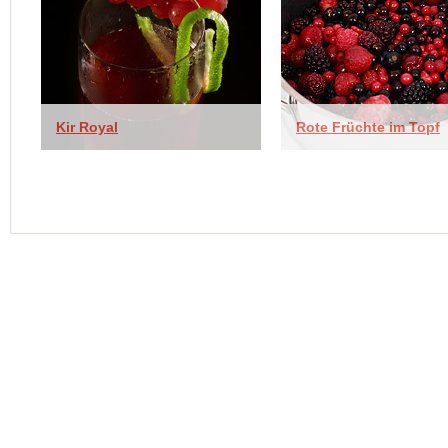
Kir Royal
Rote Früchte im Topf