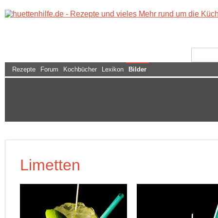
Rezepte
Forum
Kochbücher
Lexikon
Bilder
Limetten