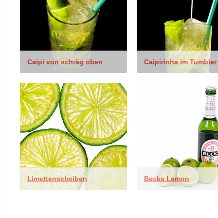
Caipi von schräg oben
Caipirinha im Tumbler
Limettenscheiben
Becks Lemon