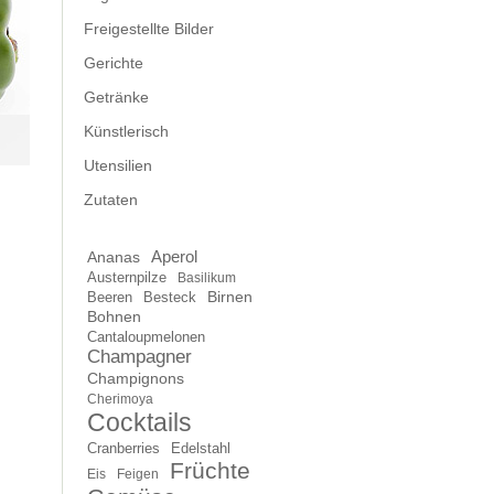
Freigestellte Bilder
Gerichte
Getränke
Künstlerisch
Utensilien
Zutaten
Aperol
Ananas
Austernpilze
Basilikum
Beeren
Besteck
Birnen
Bohnen
Cantaloupmelonen
Champagner
Champignons
Cherimoya
Cocktails
Cranberries
Edelstahl
Früchte
Eis
Feigen